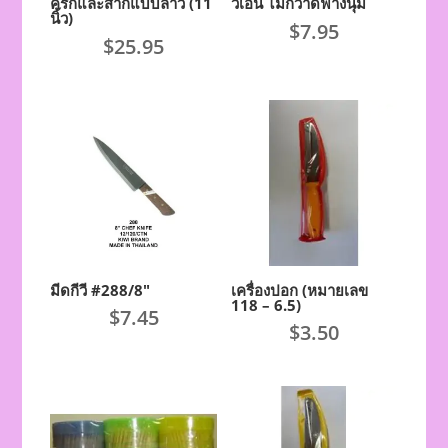
ครกและสากแบบลาว (11
วีเอ็น ไม้กวาดฟางนุ่ม
นิ้ว)
$
7.95
$
25.95
มีดกีวี #288/8″
เครื่องปอก (หมายเลข
118 – 6.5)
$
7.45
$
3.50