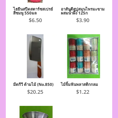
ไฮยีนสปีดสตาร์ชสเปรย์
อาสันตีสบู่สมุนไพรมะขาม
สีชมพู 550มล
ผสมน้ำผึ้ง 125ก
$
6.50
$
3.90
มีดกีวี ด้ามไม้ (No.850)
ไม้จิ้มฟันพลาสติกกลม
$
20.25
$
1.22