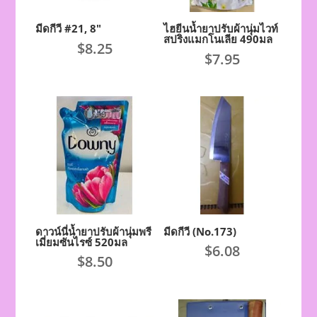
มีดกีวี #21, 8″
ไฮยีนน้ำยาปรับผ้านุ่มไวท์
สปริงแมกโนเลีย 490มล
$
8.25
$
7.95
ดาวน์นี่น้ำยาปรับผ้านุ่มพรี
มีดกีวี (No.173)
เมี่ยมซันไรซ์ 520มล
$
6.08
$
8.50