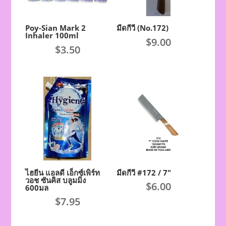
Poy-Sian Mark 2
มีดกีวี (No.172)
Inhaler 100ml
$
9.00
$
3.50
ไฮยีน แอลดี เอ็กซ์เพิร์ท
มีดกีวี #172 / 7″
วอช ซันคิส บลูมมิ่ง
$
6.00
600มล
$
7.95