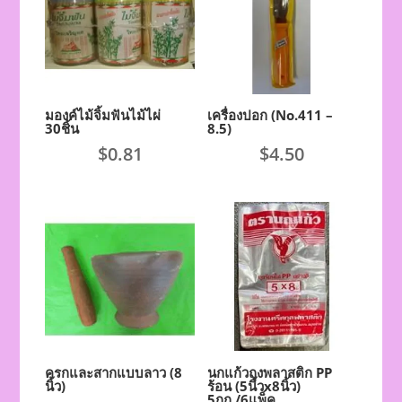
มองค์ไม้จิ้มฟันไม้ไผ่
เครื่องปอก (No.411 –
30ชิ้น
8.5)
$
0.81
$
4.50
ครกและสากแบบลาว (8
นกแก้วถุงพลาสติก PP
นิ้ว)
ร้อน (5นิ้วx8นิ้ว)
5กก./6แพ็ค