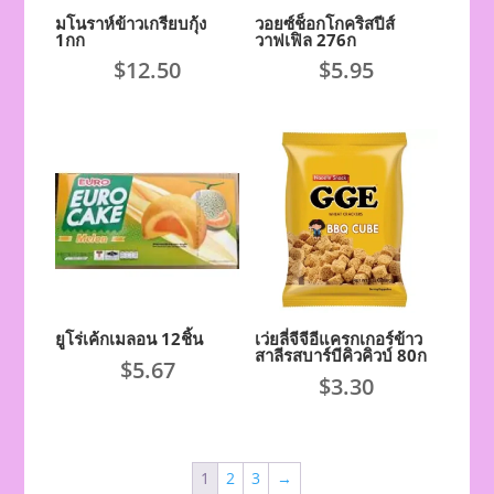
มโนราห์ข้าวเกรียบกุ้ง
วอยซ์ช็อกโกคริสปีส์
1กก
วาฟเฟิล 276ก
$
12.50
$
5.95
ยูโร่เค้กเมลอน 12ชิ้น
เว่ยลี่จีจีอีแครกเกอร์ข้าว
สาลีรสบาร์บีคิวคิวบ์ 80ก
$
5.67
$
3.30
1
2
3
→