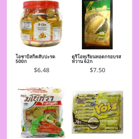
โอชาบิสกิตสับปะรด
ดูริโอทุเรียนทอดกรอบรส
500ก
หวาน 62ก
$
6.48
$
7.50