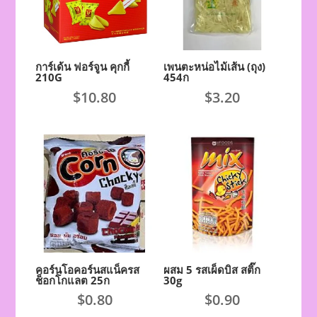
การ์เด้น ฟอร์จูน คุกกี้
เพนตะหน่อไม้เส้น (ถุง)
210G
454ก
$
10.80
$
3.20
คอร์นโอคอร์นสแน็ครส
ผสม 5 รสเผ็ดบิส สติ๊ก
ช็อกโกแลต 25ก
30g
$
0.80
$
0.90