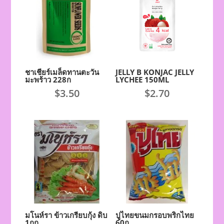
ชาเชียร์เมล็ดทานตะวัน
JELLY B KONJAC JELLY
มะพร้าว 228ก
LYCHEE 150ML
$
3.50
$
2.70
มโนห์รา ข้าวเกรียบกุ้ง ดิบ
ปูไทยขนมกรอบพริกไทย
1กก
60ก