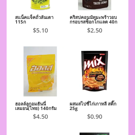
สแน็คแจ็คถั่วลันเตา
คริสปคอนนัทมะพร้าวอบ
115ก
กรอบรสช็อกโกแลต 40ก
$
5.10
$
2.50
ฮอลล์ลูกอมฮันนี่
ผสมสไปซี่ไก่เกาหลี สติ๊ก
เลมอน(ไทย) 140กรัม
25g
$
4.50
$
0.90