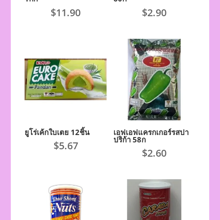
$
11.90
$
2.90
ยูโร่เค้กใบเตย 12ชิ้น
เอฟเอฟแครกเกอร์รสปา
ปริก้า 58ก
$
5.67
$
2.60