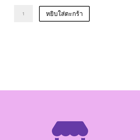
จำนวน
หยิบใส่ตะกร้า
Wai
Wai
Quick
Tom
Yum
Mun
Krung
60g
ชิ้น
